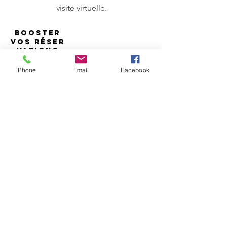
visite virtuelle.
BOOSTER
VOS
RÉSER
VATIONS
Phone
Email
Facebook
Vous souhaitez présenter votre salle à
distance pour un mariage?