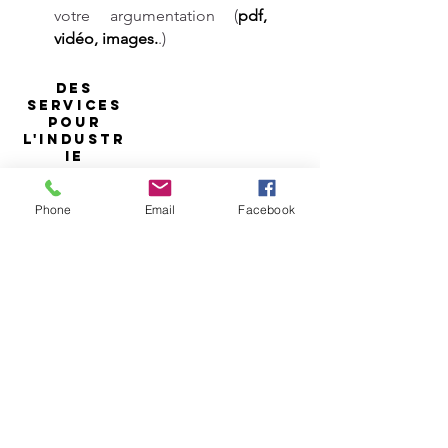
votre argumentation (
pdf,
vidéo, images.
.)
DES
SERVICES
POUR
L'INDUSTR
IE
Phone
Email
Facebook
Sur demande nous pouvons vous faire
parvenir des exemples de
fichiers de
nuages de points ou texturés. (.xyz;
.obj) réalisés à partir de scan.